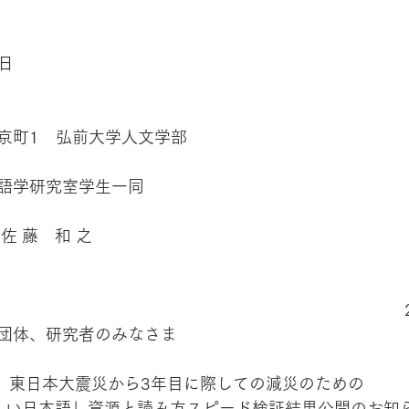
日
京町1　弘前大学人文学部
語学研究室学生一同
佐 藤　和 之
団体、研究者のみなさま
東日本大震災から3年目に際しての減災のための
しい日本語」資源と読み方スピード検証結果公開のお知