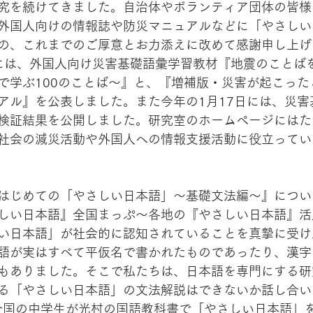
究を続けてきました。自治体やボランティア団体の皆様
外国人向けの情報誌や防災マニュアルなどに「やさしい
の、これまでのご厚意とお力添えに改めて感謝申し上げ
で学ぶ100のことば～』と、『増補版・災害が起こった
アル』を公表しました。また今年の1月17日には、災害
検証結果を公開しました。研究室のホームページにはた
社会の減災活動や外国人への情報支援活動に役立ってい
はじめての「やさしい日本語」～基礎文法編～』につい
しい日本語』全国まっぷ～各地の『やさしい日本語』活
い日本語」が社会的に認知されていることを真摯に受け
語が実はすべて平仮名で書かれたものであったり、漢字
もありました。そこで私たちは、日本語を専門にする研
る「やさしい日本語」の文法解説はできないか話し合い
、全国の中学生が光村の国語教科書で「やさしい日本語」