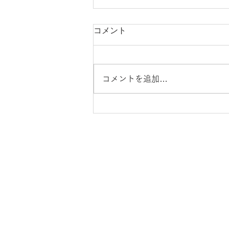
コメント
コメントを追加…
英語教育関連の報道
ことばの教育について
組織
ことばの教育定款
​
活動実績