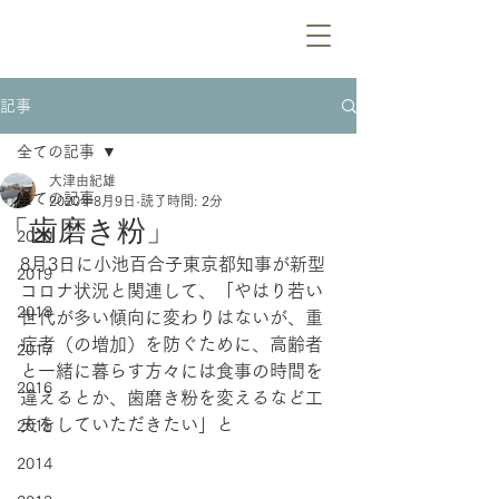
記事
全ての記事
大津由紀雄
全ての記事
2020年8月9日
読了時間: 2分
「歯磨き粉」
2020
8月3日に小池百合子東京都知事が新型
2019
コロナ状況と関連して、「やはり若い
2018
世代が多い傾向に変わりはないが、重
症者（の増加）を防ぐために、高齢者
2017
と一緒に暮らす方々には食事の時間を
2016
違えるとか、歯磨き粉を変えるなど工
夫をしていただきたい」と
2015
2014