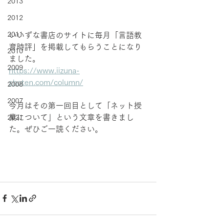
2013
2012
2011
いいずな書店のサイトに毎月「言語教
育時評」を掲載してもらうことになり
2010
ました。
2009
https://www.iizuna-
shoten.com/column/
2008
2007
今月はその第一回目として「ネット授
業について」という文章を書きまし
2021
た。ぜひご一読ください。