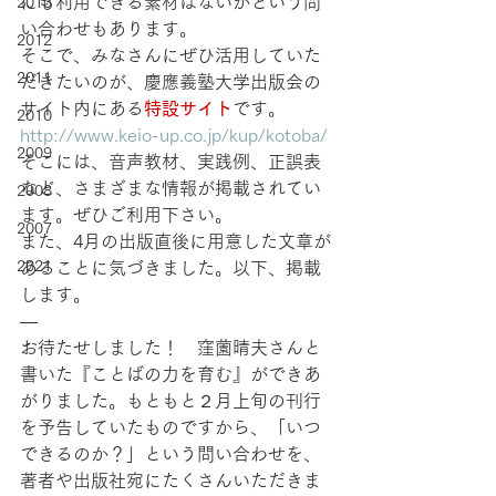
にも利用できる素材はないかという問
2013
い合わせもあります。
2012
そこで、みなさんにぜひ活用していた
2011
だきたいのが、慶應義塾大学出版会の
サイト内にある
特設サイト
です。
2010
http://www.keio-up.co.jp/kup/kotoba/
2009
そこには、音声教材、実践例、正誤表
など、さまざまな情報が掲載されてい
2008
ます。ぜひご利用下さい。
2007
また、4月の出版直後に用意した文章が
2021
あることに気づきました。以下、掲載
します。
—
お待たせしました！　窪薗晴夫さんと
書いた『ことばの力を育む』ができあ
がりました。もともと２月上旬の刊行
を予告していたものですから、「いつ
できるのか？」という問い合わせを、
著者や出版社宛にたくさんいただきま