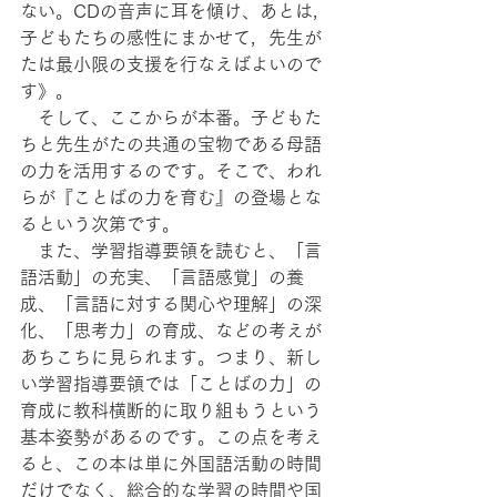
ない。CDの音声に耳を傾け、あとは，
子どもたちの感性にまかせて，先生が
たは最小限の支援を行なえばよいので
す》。
　そして、ここからが本番。子どもた
ちと先生がたの共通の宝物である母語
の力を活用するのです。そこで、われ
らが『ことばの力を育む』の登場とな
るという次第です。
　また、学習指導要領を読むと、「言
語活動」の充実、「言語感覚」の養
成、「言語に対する関心や理解」の深
化、「思考力」の育成、などの考えが
あちこちに見られます。つまり、新し
い学習指導要領では「ことばの力」の
育成に教科横断的に取り組もうという
基本姿勢があるのです。この点を考え
ると、この本は単に外国語活動の時間
だけでなく、総合的な学習の時間や国