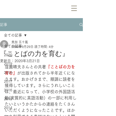
記事
全ての記事
美加 五十嵐
全ての記事
2008年9月29日
読了時間: 4分
『ことばの力を育む』
2020
更新日：
2020年3月21日
2019
窪薗晴夫さんとの共著
『ことばの力を
2018
育む』
が出版されてから半年近くにな
ります。おかげさまで、順調に読者を
2017
獲得しています。さらにうれしいこと
2016
は、最近になって、小学校の外国語活
動(実質的に英語活動）の一部に利用し
2015
たいというかたからの連絡をたくさん
2014
いただくようになったことです。ほか