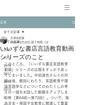
記事
全ての記事
大津由紀雄
全ての記事
2025年6月30日
読了時間: 1分
いいずな書店言語教育動画
2020
シリーズのこと
2019
このところ、「いいずな書店言語教育
2018
動画」シリーズの広報をすっかり怠っ
2017
てしまいました。中田達也さんとの対
談の後、数回にわたり、言語教育や理
2016
論言語学などについてのわたくしの考
2015
えの一端をお話した動画をアップしま
2014
した（第64回～第72回）。ついで、海
外子女・帰国子女教育に関連して豊富