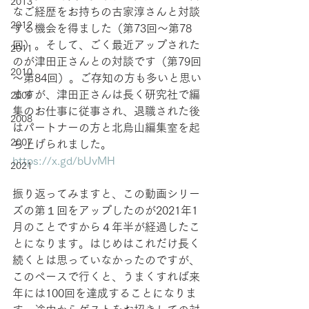
2013
なご経歴をお持ちの古家淳さんと対談
2012
する機会を得ました（第73回～第78
回）。そして、ごく最近アップされた
2011
のが津田正さんとの対談です（第79回
2010
～第84回）。ご存知の方も多いと思い
ますが、津田正さんは長く研究社で編
2009
集のお仕事に従事され、退職された後
2008
はパートナーの方と北烏山編集室を起
2007
ち上げられました。
https://x.gd/bUvMH
2021
振り返ってみますと、この動画シリー
ズの第１回をアップしたのが2021年1
月のことですから４年半が経過したこ
とになります。はじめはこれだけ長く
続くとは思っていなかったのですが、
このペースで行くと、うまくすれば来
年には100回を達成することになりま