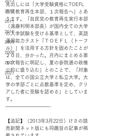
2013
見出しには「大学受験資格にTOEFL　
2012
自民教育再生本部、１次報告へ」とあ
ります。「自民党の教育再生実行本部
2011
（遠藤利明本部長）が国内全ての大学
2010
の入学試験を受ける基準として、英語
運用能力テスト「ＴＯＥＦＬ（トーフ
2009
ル）」を活用する方針を固めたことが
2008
２０日、分かった。月内にまとめる第
１次報告に明記し、夏の参院選の政権
2007
公約に盛り込む」とのことで、「対象
2021
は、全ての国公立大学と私立大学。大
学の学部ごとに点数基準を定め、クリ
アした者に受験を認める」としていま
す。
—————————-
【追記】（2013年3月22日）けさの読
売新聞ネット版にも同趣旨の記事が掲
載されています。