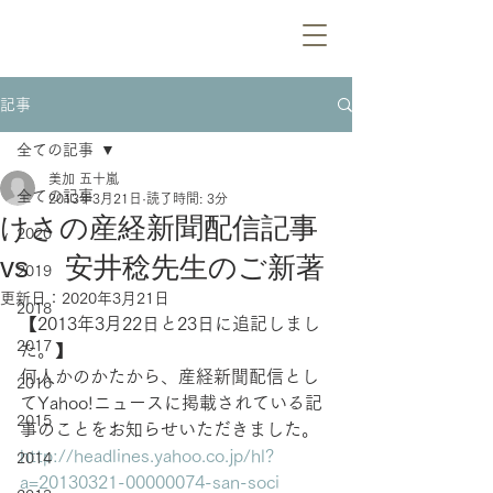
記事
全ての記事
美加 五十嵐
全ての記事
2013年3月21日
読了時間: 3分
けさの産経新聞配信記事
2020
vs 安井稔先生のご新著
2019
更新日：
2020年3月21日
2018
【2013年3月22日と23日に追記しまし
2017
た。】
何人かのかたから、産経新聞配信とし
2016
てYahoo!ニュースに掲載されている記
2015
事のことをお知らせいただきました。
http://headlines.yahoo.co.jp/hl?
2014
a=20130321-00000074-san-soci