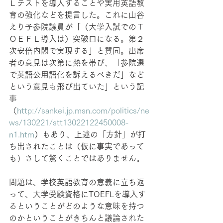
Ｌテストを導入することや実用英語教
育の強化などを提言した。これに山谷
えり子参院議員が「（大学入試でのＴ
ＯＥＦＬ導入は）突破口になる。第２
次安倍内閣で実現する」と賛同。出席
者の意見は次第に熱を帯び、「参院選
で英語公用語化を訴えるべきだ」など
という意見も飛び出ていた」という記
事
（
http://sankei.jp.msn.com/politics/ne
ws/130221/stt13022122450008-
n1.htm
）もあり、上述の「方針」が打
ち出されたことは（仮に事実であって
も）さして驚くことではありません。
問題は、学校英語教育の意義に立ち返
って、大学受験資格にTOEFLを導入す
るということがどのような意味を持つ
のかということがきちんと議論された