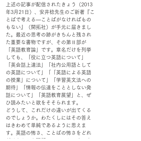
上述の記事が配信されたきょう（2013
年3月21日）、安井稔先生のご新著『こ
とばで考える—ことばがなければもの
もない』（開拓社）が手元に届きまし
た。最近の思考の跡がきちんと残され
た重要な書物ですが、その第Ⅱ部が
「英語教育論」です。章名だけを列挙
しても、「役に立つ英語について」
「英会話上達法」「社内公用語として
の英語について」「「英語による英語
の授業」について」「学習英文法への
期待」「情報の伝達をこととしない発
話について」「英語教育展望」と、ぜ
ひ読みたいと欲をそそられます。
どうして、これだけの違いが出てくる
のでしょうか。わたくしにはその答え
はきわめて単純であるように思えま
す。英語の怖さ、ことばの怖さをどれ
だけきちんと理解しているか、その度