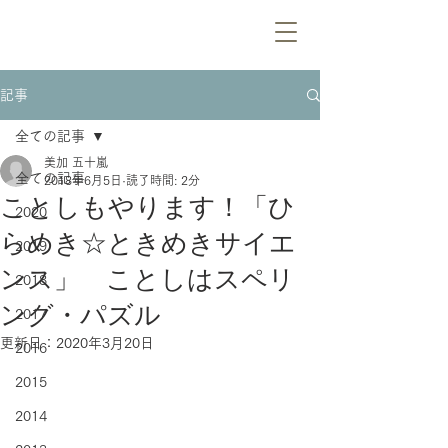
記事
全ての記事
美加 五十嵐
全ての記事
2018年6月5日
読了時間: 2分
ことしもやります！「ひ
2020
らめき☆ときめきサイエ
2019
ンス」 ことしはスペリ
2018
ング・パズル
2017
更新日：
2020年3月20日
2016
2015
2014