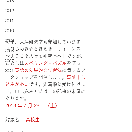
2013
2012
2011
2010
2009
毎年、大津研究室も参加しています
「ひらめき☆ときめき　サイエンス　
2008
～ようこそ大学の研究室へ」ですが、
2007
ことしは
スペリング・パズル
を使っ
た、
英語の効果的な学習法
に関するワ
2021
ークショップを開催します。
事前申し
込みが必要
です。先着順に受け付けま
す。申し込み方法はこの記事の末尾に
あります。
2018 年 7 月 28 日（土）
対象者 　
高校生 