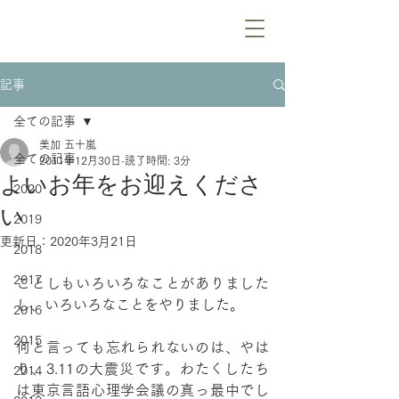
記事
全ての記事
美加 五十嵐
全ての記事
2011年12月30日
読了時間: 3分
よいお年をお迎えくださ
2020
い
2019
更新日：
2020年3月21日
2018
2017
ことしもいろいろなことがありました
し、いろいろなことをやりました。
2016
2015
何と言っても忘れられないのは、やは
り、3.11の大震災です。わたくしたち
2014
は東京言語心理学会議の真っ最中でし