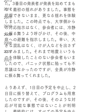
2013
た。3番目の発表者が発表を始めてまも
2012
なく最初の揺れがありました。事態を
把握できないまま、更なる揺れを体験
2011
しました。この時点でも、大学側から
2010
の対応指示はなく、参会者には、冷静
に振る舞うよう呼びかけ、その後、中
2009
庭への避難を指示しました。幸い、大
2008
きな混乱はなく、けが人などを出さず
にすみました。それまで地震というも
2007
のを体験したことのない参会者もいま
2021
したので、パニック状態に陥っても不
思議はなかったのですが、全員が冷静
に振る舞ってくれました。
とりあえず、1日目の予定を中止し、2
日目に振り替えて、プログラムも用意
したのですが、その後、そのような対
応が可能な事態ではないことが判明
し、最終的には、すべての予定を中止