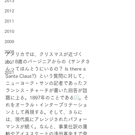
2013
2012
2011
2010
2009
2008
アメリカでは、クリスマスが近づく
と、8歳のバージニアからの《サンタさ
2007
んってほんとうにいるの？ Is there a 
2021
Santa Claus?》という質問に対して、
ニューヨーク・サンの記者であったフ
ランシス・チャーチが書いた回答が話
題に上る。1897年のことである
[i]
。そ
れをオーラル・インタープリテーショ
ンとして再現する。そして、さらに
は、現代風にアレンジされたパフォー
マンスが続く。なんと、事業仕訳の蓮
舫やアイススケートの浅田真央まで登