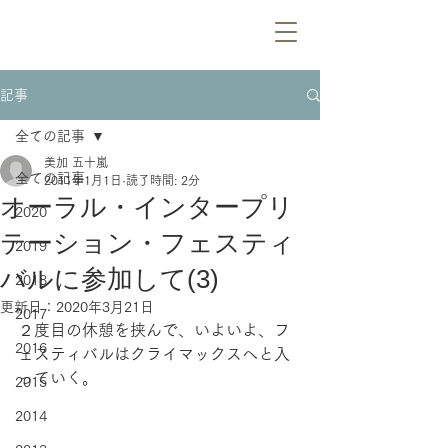
記事
全ての記事
美加 五十嵐
全ての記事
2011年1月1日
読了時間: 2分
オーラル・インタープリ
2020
テーション・フェスティ
2019
バルに参加して(3)
2018
更新日：
2020年3月21日
2017
２度目の休憩を挟んで、いよいよ、フ
2016
ェスティバルはクライマックスへと入
っていく。
2015
2014