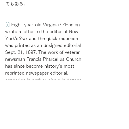
でもある。
[i]
 Eight-year-old Virginia O’Hanlon 
wrote a letter to the editor of New 
York’s
Sun
, and the quick response 
was printed as an unsigned editorial 
Sept. 21, 1897. The work of veteran 
newsman Francis Pharcellus Church 
has since become history’s most 
reprinted newspaper editorial, 
appearing in part or whole in dozens 
of languages in books, movies, and 
other editorials, and on posters and 
stamps.
http://www.newseum.org/yesvirginia/ 
“Yes, Virginia, there is a Santa Claus.”
#英語教育
2011