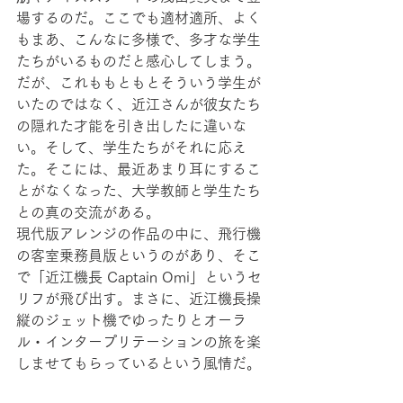
場するのだ。ここでも適材適所、よく
もまあ、こんなに多様で、多才な学生
たちがいるものだと感心してしまう。
だが、これももともとそういう学生が
いたのではなく、近江さんが彼女たち
の隠れた才能を引き出したに違いな
い。そして、学生たちがそれに応え
た。そこには、最近あまり耳にするこ
とがなくなった、大学教師と学生たち
との真の交流がある。
現代版アレンジの作品の中に、飛行機
の客室乗務員版というのがあり、そこ
で「近江機長 Captain Omi」というセ
リフが飛び出す。まさに、近江機長操
縦のジェット機でゆったりとオーラ
ル・インタープリテーションの旅を楽
しませてもらっているという風情だ。