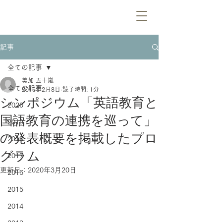
記事
全ての記事
美加 五十嵐
全ての記事
2016年2月8日
読了時間: 1分
シンポジウム「英語教育と
2020
国語教育の連携を巡って」
2019
の発表概要を掲載したプロ
2018
グラム
2017
更新日：
2020年3月20日
2016
2015
2014