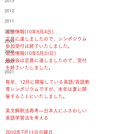
2013
2012
2011
2010
追加情報(10年6月4日）
定員に達しましたので、シンポジウム
2009
参加受付は終了いたしました。
2008
追加情報(10年5月31日）
懇親会は定員に達しましたので、受付
2007
を終了いたしました。
2021
毎年、12月に開催している英語/言語教
育シンポジウムですが、本年は夏に開
催することにいたしました。
英文解釈法再考—日本人にふさわしい
英語学習法を考える
2010年7月11日日曜日