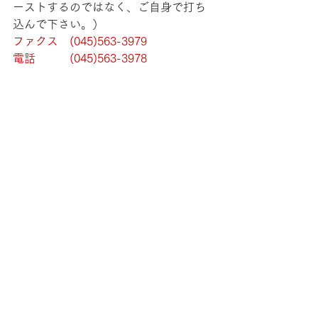
ーストするのではなく、ご自身で打ち
込んで下さい。）
ファクス　(045)563-3979
電話　　　(045)563-3978
223-8521
横浜市港北区日吉4-1-1
慶應義塾日吉キャンパス内
慶應義塾大学出版会
言語シンポジウム事務局