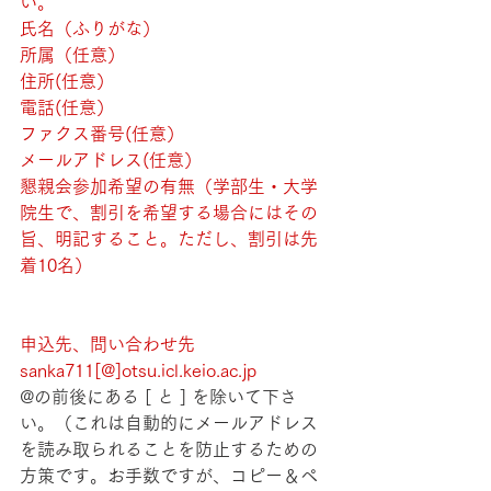
い。
氏名（ふりがな）
所属（任意）
住所(任意）
電話(任意）
ファクス番号(任意）
メールアドレス(任意）
懇親会参加希望の有無（学部生・大学
院生で、割引を希望する場合にはその
旨、明記すること。ただし、割引は先
着10名）
申込先、問い合わせ先
sanka711[@]otsu.icl.keio.ac.jp
@の前後にある [ と ] を除いて下さ
い。（これは自動的にメールアドレス
を読み取られることを防止するための
方策です。お手数ですが、コピー＆ペ