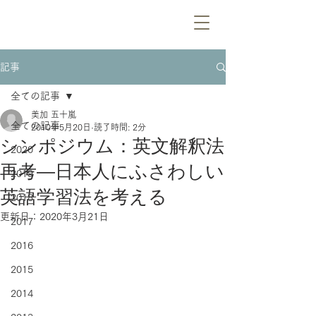
記事
全ての記事
美加 五十嵐
全ての記事
2010年5月20日
読了時間: 2分
シンポジウム：英文解釈法
2020
再考—日本人にふさわしい
2019
英語学習法を考える
2018
更新日：
2020年3月21日
2017
2016
2015
2014