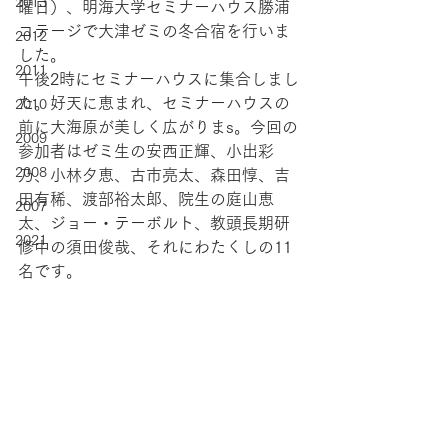
2013
曜日）、明海大学セミナーハウス勝浦
コテージで大津ゼミの冬合宿を行いま
2012
した。
2011
午後2時にセミナーハウスに集合しまし
た。好天に恵まれ、セミナーハウスの
2010
前に大海原が美しく広がりまs。今回の
2009
参加者はゼミ生の安西正輝、小出彩
2008
乃、小林夕恵、古市亮太、森田惇、吉
田有稀、渡部裕太郎、院生の庭山恵
2007
太、ジョー・テーボルト、教頭長期研
2021
修中の須田俊哉、それにわたくしの11
名です。