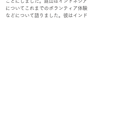
ことにしました。庭山はインドネシア
についてこれまでのボランティア体験
などについて語りました。彼はインド
ネシアの言語政策についての修士論文
を執筆し終わったところで、この夏か
らは国際交流基金の日本語パートナー
ズとしてふたたびインドネシアに渡る
ことになっています。テーボルトには
アメリカ大統領選挙の仕組みについて
話をしてもらいました。とても複雑な
仕組みを短時間で、どうやってわかり
やすく解説できるかを試そうとしたの
ですが、じつに上手に話してくれまし
た。ゼミ生もこれでこれから半年にわ
たる大統領選挙の様子が理解しやすく
なったことと思います。チェックアウ
トの11時を気にしながらのセッション
でしたが、とても有意義でした。
ここで現地解散となり、車で帰る者、