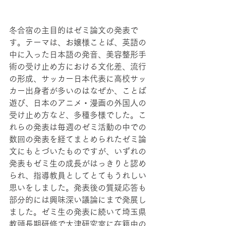
冬合宿の主目的はゼミ論文の発表で
す。テーマは、お嬢様ことば、英語の
中に入った日本語の発音、美容整形手
術の受け止め方における文化差、流行
の形成、サッカー日本代表に高校サッ
カー出身者が多いのはなぜか、ことば
遊び、日本のアニメ・漫画の外国人の
受け止め方など、多種多様でした。こ
れらの発表は毎週のゼミ活動の中での
数回の発表を経てまとめられたゼミ論
文にもとづいたものですが、いずれの
発表もゼミ生の成長がはっきりと認め
られ、指導教員としてとてもうれしい
思いをしました。発表後の質疑応答も
部分的には興味深い議論にまで発展し
ました。ゼミ生の発表に続いて埼玉県
教頭長期研修で大津研究室に在籍中の