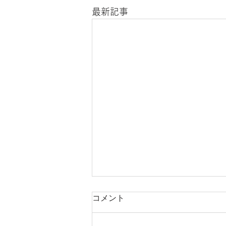
最新記事
慶應義塾大学 言語教育シン
コメント
ポジウム 報告