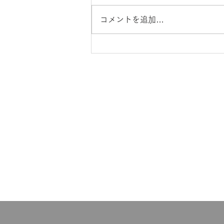
院生の永井です。 去る12月19日
に慶應義塾大学言語教育シンポジ
コメントを追加…
ウムが開催されました。 シンポ
ジウム当日まで申し込みが相次い
だという事実と違わず、教室はほ
ぼ満員の大盛況でした。 以下に
おいて、私なりにご報告をいたし
ますが、ハンドブックをお読みな
ことばの教育について
ればお分かりになることは割愛
さ...
組織
ことばの教育定款
​
活動実績