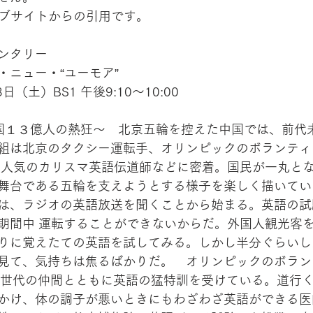
ッブサイトからの引用です。
ンタリー
・ニュー・“ユーモア”
（土）BS1 午後9:10～10:00
国１３億人の熱狂～　北京五輪を控えた中国では、前代
組は北京のタクシー運転手、オリンピックのボランティ
大人気のカリスマ英語伝道師などに密着。国民が一丸と
舞台である五輪を支えようとする様子を楽しく描いてい
は、ラジオの英語放送を聞くことから始まる。英語の試
期間中 運転することができないからだ。外国人観光客
りに覚えたての英語を試してみる。しかし半分ぐらいし
見て、気持ちは焦るばかりだ。　オリンピックのボラン
同世代の仲間とともに英語の猛特訓を受けている。道行
かけ、体の調子が悪いときにもわざわざ英語ができる医