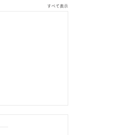
すべて表示
の起源と進化 京都国際
ナー