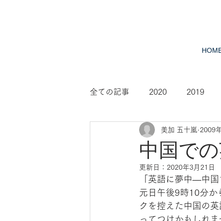
HOM
全ての記事
2020
2019
美加 五十嵐
2009
2010
2009
2008
中国での
更新日：
2020年3月21日
「英語に夢中—中国
元日午後9時10分か
クを控えた中国の英
ってつけかもしれま