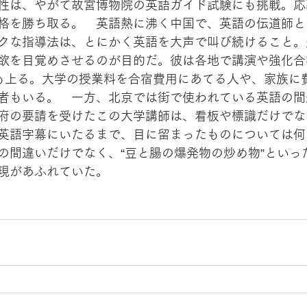
性は、やがて故宮博物院の英語ガイド試験にも挑戦。応募
格を勝ち取る。　英語熱に沸く中国で、英語の伝道師と
クな指導法は、とにかく英語を大声で叫び続けること。
欲を目覚めさせるのが目的だ。彼は各地で講演や強化合
も上る。大学の授業料を合宿費用にあてる人や、家族に
者もいる。　一方、北京では街で使われている英語の間
府の要請を受けたこの大学講師は、看板や標識だけでな
英語字幕にいたるまで、目に留まったものについては何
の間違いだけでなく、“豆と腸の爆発物の炒め物”といっ
現があふれていた。