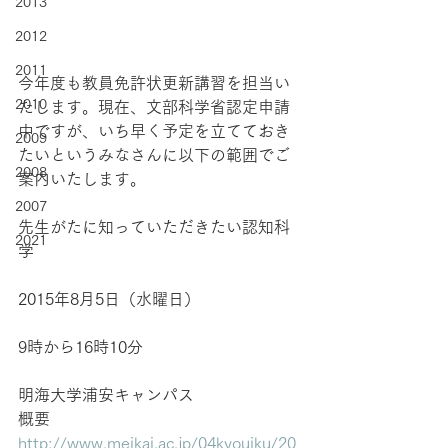
2013
2012
2011
今年度も教員免許状更新講習を担当い
2010
たします。現在、文部科学省認定申請
中ですが、いち早く予定を立てておき
2009
たいというみなさんに以下の範囲でご
2008
案内いたします。
2007
先生がたに知っていただきたい認知科
2021
学
2015年8月5日（水曜日）
9時から16時10分
明海大学浦安キャンパス
概要
http://www.meikai.ac.jp/04kyouiku/20