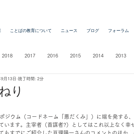
E
ことばの教育について
ニュース
ブログ
フォーラム
2018
2017
2016
2015
2014
2013
年9月13日
読了時間: 2分
2007
2021
ねり
シンポジウム（コードネーム「悪だくみ」）に端を発する
ています。主宰者（首謀者?）としてはこれ以上なく幸
もすでにご紹介した亘理陽一さんのコメントのほか、anfie