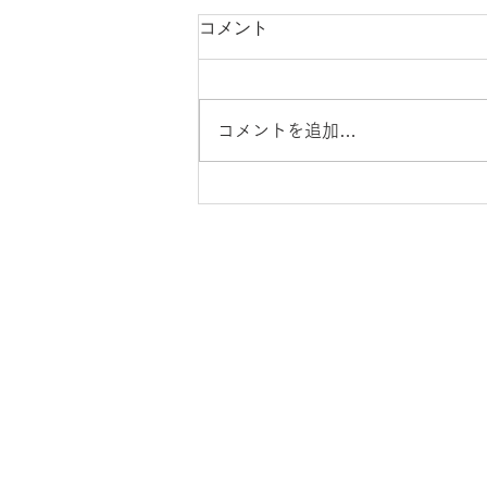
コメント
コメントを追加…
よいお年をお迎えください
ことばの教育について
組織
ことばの教育定款
​
活動実績