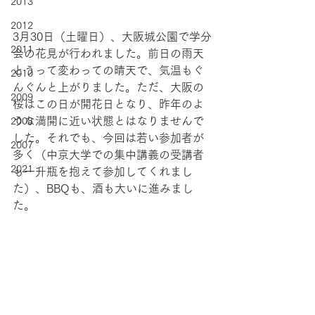
2013
2012
3月30日（土曜日）、大阪城公園で学分
2011
会の花見が行われました。前日の雨天
とうって変わっての晴天で、気温もぐ
2010
んぐんと上がりました。ただ、大阪の
2009
桜はこの日が開花日となり、昨年のよ
うな満開に近い状態とはなりませんで
2008
した。それでも、今回は若い参加者が
2007
多く（中京大学での集中講義の受講者
2021
も一升瓶を抱えて参加してくれまし
た）、BBQも、酒も大いに進みまし
た。