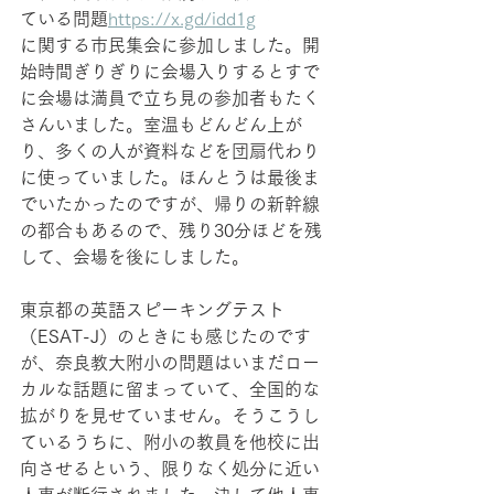
ている問題
https://
x.gd/idd1g
に関する市民集会に参加しました。開
始時間ぎりぎりに会場入りするとすで
に会場は満員で立ち見の参加者もたく
さんいました。室温もどんどん上が
り、多くの人が資料などを団扇代わり
に使っていました。ほんとうは最後ま
でいたかったのですが、帰りの新幹線
の都合もあるので、残り30分ほどを残
して、会場を後にしました。
東京都の英語スピーキングテスト
（ESAT-J）のときにも感じたのです
が、奈良教大附小の問題はいまだロー
カルな話題に留まっていて、全国的な
拡がりを見せていません。そうこうし
ているうちに、附小の教員を他校に出
向させるという、限りなく処分に近い