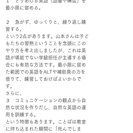
１　とりあげる英語（語彙や構造）を
最小限に留める。
２　急がず、ゆっくりと、繰り返し練
習する。
という2点があります。山本さんは子ど
もたちの習熟ということを念頭にこの
やり方を考え出しましたが、これは英
語が堪能でない学級担任が主導する場
合にも有効な方法です。最小限に留め
た範囲での英語をALTや補助員の力を
借りて、練習しておけばよいからで
す。
さらに、
３　コミュニケーションの観点から自
然な状況を作りだし、自然な英語の運
用を訓練する。
という特徴もあります。ことばは教室
に持ち込まれた瞬間に「死んでしま