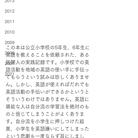
2013
2012
2011
2010
2009
この本は公立小学校の5年生、6年生に
2008
英語を教えることを依頼された、ある
民間人の実践記録です。小学校での英
2007
語活動を地域の英語の使い手に手伝っ
2021
てもらうという試みは珍しくありませ
ん。しかし、英語が使えればだれでも
英語活動の手伝いができるかというと
そういうわけではありません。英語に
堪能な人は自分流の学習法を絶対のも
のと信じてしまうことがよくありま
す。自分流を小学生に押しつけた結
果、小学生を英語嫌いにしてしまった
という悲劇も一度ならず耳にしまし