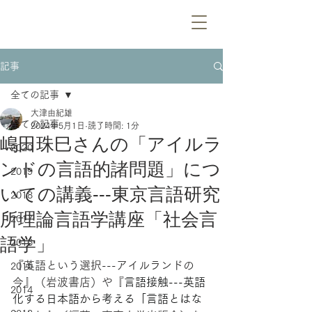
記事
全ての記事
大津由紀雄
全ての記事
2024年5月1日
読了時間: 1分
嶋田珠巳さんの「アイルラ
2020
ンドの言語的諸問題」につ
2019
いての講義---東京言語研究
2018
所理論言語学講座「社会言
2017
語学」
2016
『英語という選択---アイルランドの
2015
今』（岩波書店）や『
言語接触---英語
2014
化する日本語から考える「言語とはな