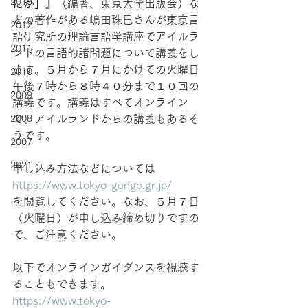
2013
にか」
』（編著、東京大学出版会）な
どの著作がある嶋田珠巳さんが東京言
2012
語研究所の理論言語学講座でアイルラ
2011
ンドの言語的諸問題について講義をし
ます。５月から７月にかけての火曜日
2010
午後７時から８時４０分まで１０回の
2009
講義です。講義はすべてオンライン
2008
で、アイルランドからの講義もあるそ
うです。
2007
2021
申し込み方法などについては
https://www.tokyo-gengo.gr.jp/
を閲覧してください。なお、５月７日
（火曜日）が申し込み締め切りですの
で、ご注意ください。
以下でオンラインガイダンスを視聴す
ることもできます。
https://www.tokyo-