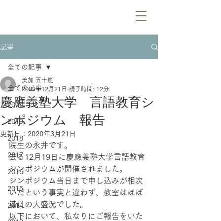
記事
全ての記事
美加 五十嵐
全ての記事
2009年12月21日
読了時間: 12分
慶應義塾大学 言語教育シ
2020
ンポジウム 報告
2019
更新日：
2020年3月21日
2018
院生の永井です。
2017
去る12月19日に慶應義塾大学言語教育
シンポジウムが開催されました。
2016
シンポジウム当日まで申し込みが相次
2015
いだという事実と違わず、教室はほぼ
満員の大盛況でした。
2014
以下において、私なりにご報告をいた