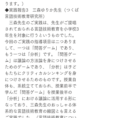
ります。）
◆実践報告3　三森ゆりか先生（つくば
言語技術教育研究所）
　三森先生のご実践は、先生がご提唱
されておられる言語技術教育を小学校3
年生を対象に行うというものでした。
今回のご実践の指導項目は二つありま
して、一つは「問答ゲーム」であり、
もう一つは「分析」です。「問答ゲー
ム」は議論の方法論を身につけさせる
ためのゲームであり、「分析」は子ど
もたちにクリティカルシンキングを身
につけさせるためのものです。授業自
体も、系統立てておられ、授業前半で
学んだ「問答ゲーム」を授業後半の
「分析」における議論に活用する形に
なっており、三森先生のおっしゃる体
系的な言語技術教育の縮図とも言える
ご実践でした。（言語技術教育につい