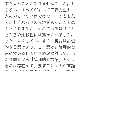
業を見たことがありませんでした。も
ちろん、すべてがすべて三森先生お一
人の力というわけではなく、子どもた
ちにもそれなりの素地があったことは
予想されますが、それでもやはり子ど
もたちの柔軟性には驚かされました。
また、よく巷で耳にする「英語は論理
的な言語であり、日本語は非論理的な
言語である」という俗説に対して、当
たり前ながら「論理的な言語」という
ものは存在せず、要するに個人が言語
を「論理的に使うかどうか」の問題だ
ということも改めて感じました。この
ように、英語の力を借りることで、例
えば論理的思考力、コミュニケーショ
ン能力が育成できるという考え方はか
なり信じられているようですが、上の
ことを踏まえれば、日本語でも指導に
よって、そういった能力は十分に育成