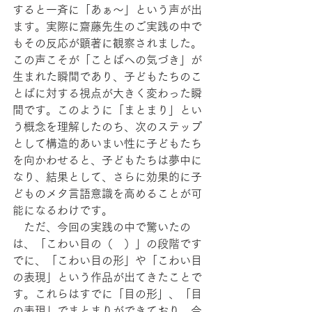
すると一斉に「あぁ～」という声が出
ます。実際に齋藤先生のご実践の中で
もその反応が顕著に観察されました。
この声こそが「ことばへの気づき」が
生まれた瞬間であり、子どもたちのこ
とばに対する視点が大きく変わった瞬
間です。このように「まとまり」とい
う概念を理解したのち、次のステップ
として構造的あいまい性に子どもたち
を向かわせると、子どもたちは夢中に
なり、結果として、さらに効果的に子
どものメタ言語意識を高めることが可
能になるわけです。
　ただ、今回の実践の中で驚いたの
は、「こわい目の（　）」の段階です
でに、「こわい目の形」や「こわい目
の表現」という作品が出てきたことで
す。これらはすでに「目の形」、「目
の表現」でまとまりができており、今