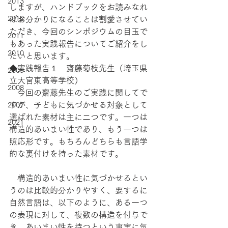
2013
しますが、ハンドブックをお読みなれ
2012
ばお分かりになることは割愛させてい
ただき、今回のシンポジウムの目玉で
2011
もあった実践報告についてご紹介をし
2010
たいと思います。
◆実践報告１　齋藤菊枝先生（埼玉県
2009
立大宮東高等学校）
2008
　今回の齋藤先生のご実践に関してで
すが、子どもに気づかせる対象として
2007
選ばれた素材は主に二つです。一つは
2021
構造的あいまい性であり、もう一つは
照応形です。もちろんどちらも言語学
的な裏付けを持った素材です。
　構造的あいまい性に気づかせるとい
うのは比較的分かりやすく、要するに
自然言語は、以下のように、ある一つ
の表現に対して、複数の構造を付与で
き、あいまい性を持つという事実に気