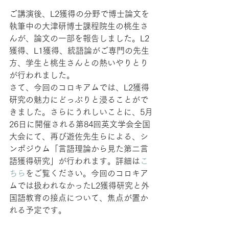
ご講演後、L2獲得の分野で博士論文を
執筆中の大津研博士課程院生の桃生さ
んが、論文の一部を報告しました。L2
獲得、L1獲得、統語論がご専門の先生
方、学生と桃生さんとの熱いやりとり
が行われました。
さて、今回のコロキアムでは、L2獲得
研究の魅力にどっぶりと浸ることがで
きました。さらにうれしいことに、5月
26日に開催される第84回英文学会全国
大会にて、再び遊佐先生らによる、シ
ンポジウム「言語理論から見た第二言
語獲得研究」が行われます。詳細は
こ
ちら
をご覧ください。今回のコロキア
ムでは扱われなかったL2獲得研究と外
国語教育の接点について、焦点が置か
れる予定です。