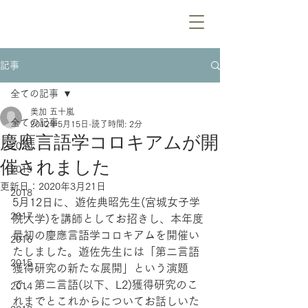
記事
全ての記事
美加 五十嵐
全ての記事
2012年5月15日
読了時間: 2分
慶應言語学コロキアムが開
2020
催されました
2019
更新日：
2020年3月21日
2018
5月12日に、遊佐典昭先生(宮城女子学
2017
院大学)を講師としてお招きし、本年度
最初の慶應言語学コロキアムを開催い
2016
たしました。遊佐先生には「第二言語
2015
獲得研究の新たな展開」という演題
で、第二言語(以下、L2)獲得研究のこ
2014
れまでとこれからについてお話しいた