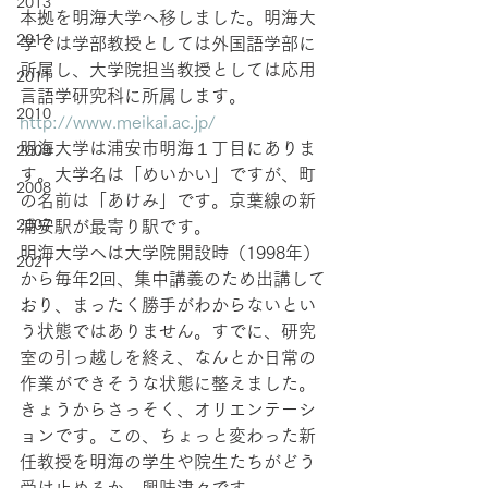
2013
本拠を明海大学へ移しました。明海大
2012
学では学部教授としては外国語学部に
所属し、大学院担当教授としては応用
2011
言語学研究科に所属します。
2010
http://www.meikai.ac.jp/
明海大学は浦安市明海１丁目にありま
2009
す。大学名は「めいかい」ですが、町
2008
の名前は「あけみ」です。京葉線の新
2007
浦安駅が最寄り駅です。
明海大学へは大学院開設時（1998年）
2021
から毎年2回、集中講義のため出講して
おり、まったく勝手がわからないとい
う状態ではありません。すでに、研究
室の引っ越しを終え、なんとか日常の
作業ができそうな状態に整えました。
きょうからさっそく、オリエンテーシ
ョンです。この、ちょっと変わった新
任教授を明海の学生や院生たちがどう