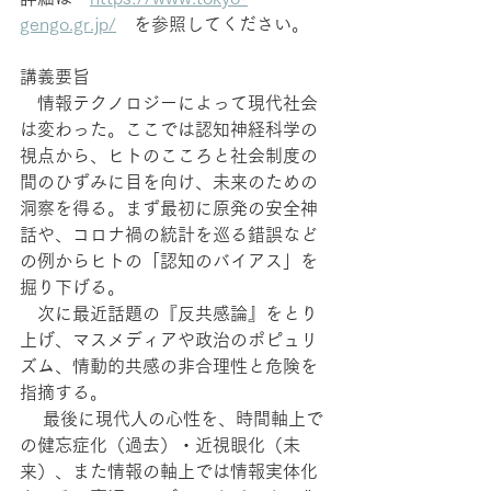
gengo.gr.jp/
　を参照してください。
講義要旨
　情報テクノロジーによって現代社会
は変わった。ここでは認知神経科学の
視点から、ヒトのこころと社会制度の
間のひずみに目を向け、未来のための
洞察を得る。まず最初に原発の安全神
話や、コロナ禍の統計を巡る錯誤など
の例からヒトの「認知のバイアス」を
掘り下げる。
　次に最近話題の『反共感論』をとり
上げ、マスメディアや政治のポピュリ
ズム、情動的共感の非合理性と危険を
指摘する。
 　最後に現代人の心性を、時間軸上で
の健忘症化（過去）・近視眼化（未
来）、また情報の軸上では情報実体化