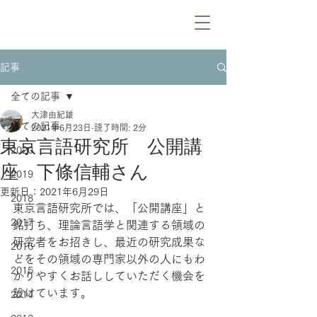
記事
全ての記事
大津由紀雄
全ての記事
2021年6月23日
読了時間: 2分
東京言語研究所 公開講
2020
座 下條信輔さん
2019
更新日：
2021年6月29日
2018
東京言語研究所では、「公開講座」と
2017
銘打ち、理論言語学と関連する領域の
研究者をお招きし、最近の研究成果な
2016
どをその領域の専門家以外の人にもわ
2015
かりやすくお話ししていただく機会を
設けています。
2014