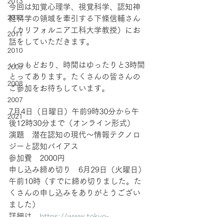
2013
今回は知覚心理学、視覚科学、認知神
2012
経科学の領域を牽引する下條信輔さん
（カリフォルニア工科大学教授）にお
2011
話をしていただきます。
2010
いつもどおり、時間はゆったりと3時間
2009
とってあります。たくさんの皆さんの
2008
ご参加をお待ちしています。
2007
7月4日（日曜日）午前9時30分から午
2021
後12時30分まで（オンライン形式）
演題　潜在認知の現代〜情報テクノロ
ジーと認知バイアス
参加費　2000円
申し込み締め切り　6月29日（火曜日）
午前10時（すでに締め切りました。た
くさんの申し込みをありがとうござい
ました）
詳細は　
https://www.tokyo-