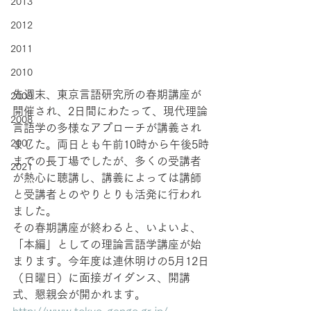
2013
2012
2011
2010
先週末、東京言語研究所の春期講座が
2009
開催され、2日間にわたって、現代理論
2008
言語学の多様なアプローチが講義され
2007
ました。両日とも午前10時から午後5時
までの長丁場でしたが、多くの受講者
2021
が熱心に聴講し、講義によっては講師
と受講者とのやりとりも活発に行われ
ました。
その春期講座が終わると、いよいよ、
「本編」としての理論言語学講座が始
まります。今年度は連休明けの5月12日
（日曜日）に面接ガイダンス、開講
式、懇親会が開かれます。
http://www.tokyo-gengo.gr.jp/