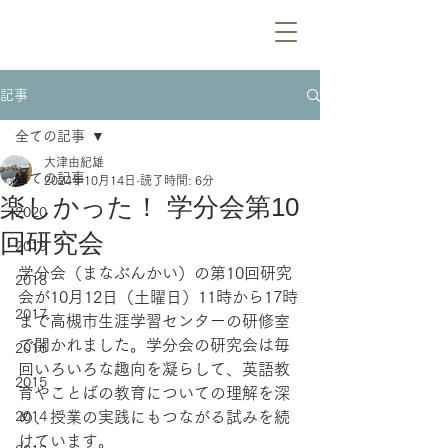
記事
全ての記事
大津由紀雄
全ての記事
2024年10月14日
読了時間: 6分
楽しかった！ 学分会第10
2020
回研究会
2019
学分会（まなぶんかい）の第10回研究
2018
会が10月12日（土曜日）11時から17時
2017
まで高槻市生涯学習センターの研修室
で開かれました。学分会の研究会は毎
2016
回いろいろな趣向を凝らして、英語教
2015
育やことばの教育についての理解を深
2014
め、授業の実践にもつながる試みを続
けています。