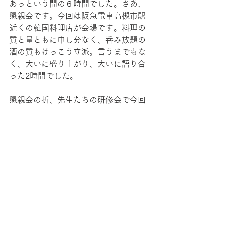
あっという間の６時間でした。さあ、
懇親会です。今回は阪急電車高槻市駅
近くの韓国料理店が会場です。料理の
質と量ともに申し分なく、呑み放題の
酒の質もけっこう立派。言うまでもな
く、大いに盛り上がり、大いに語り合
った2時間でした。
懇親会の折、先生たちの研修会で今回
のような授業づくりはあるのかと尋ね
たところ、あるけれども、多くの場
合、到達点（つまり、最終的にどんな
授業を作るか）があらかじめ決まって
いることが多く、今回のようにどこに
辿りつくのか（あるいは、どこに辿り
つけないのか）が提示されていないの
は初めてだということでした。到達点
が決まっているのでは「やらせ」に他
ならず、知的興奮は半減してしまいま