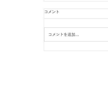
コメント
コメントを追加…
鬼も笑わぬ、確定した予定
ことばの教育について
組織
ことばの教育定款
​
活動実績