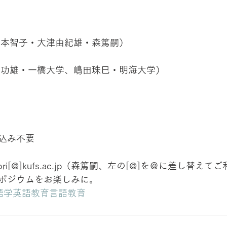
論（山本智子・大津由紀雄・森篤嗣）
ト（庵功雄・一橋大学、嶋田珠巳・明海大学）
込み不要
ri[@]kufs.ac.jp（森篤嗣、左の[@]を＠に差し替え
ポジウムをお楽しみに。
語学英語教育言語教育