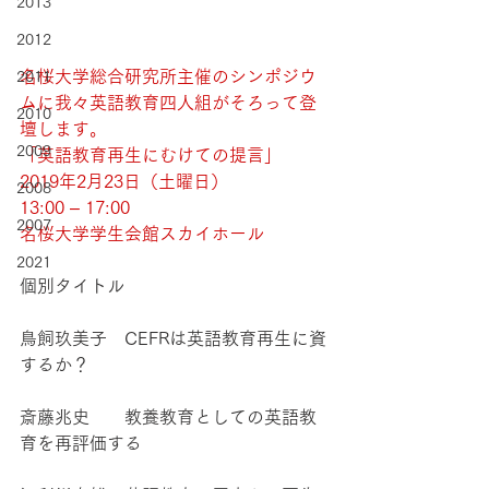
2013
2012
名桜大学総合研究所主催のシンポジウ
2011
ムに我々英語教育四人組がそろって登
2010
壇します。
2009
「英語教育再生にむけての提言」
2019年2月23日（土曜日）
2008
13:00 – 17:00
2007
名桜大学学生会館スカイホール
2021
個別タイトル
鳥飼玖美子　CEFRは英語教育再生に資
するか？
斎藤兆史　　教養教育としての英語教
育を再評価する