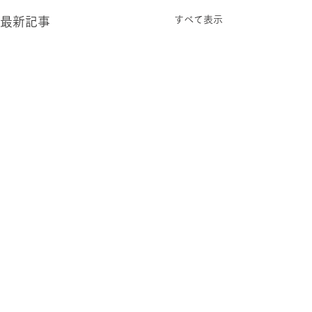
すべて表示
最新記事
今週末開催！ 
費 基盤研究 (B
文法と学校国文
【再度のご案内】 科学研究
コメント
に関する理論的