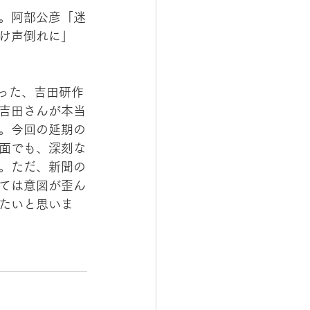
。阿部公彦「迷
け声倒れに」
った、吉田研作
吉田さんが本当
。今回の延期の
面でも、深刻な
。ただ、新聞の
ては意図が歪ん
たいと思いま