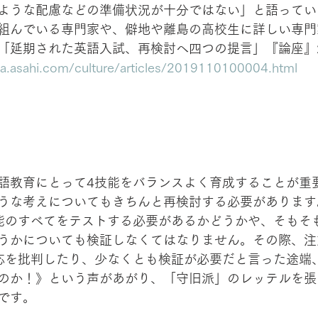
ような配慮などの準備状況が十分ではない」と語ってい
組んでいる専門家や、僻地や離島の高校生に詳しい専門
「延期された英語入試、再検討へ四つの提言」『論座』20
za.asahi.com/culture/articles/2019110100004.html
語教育にとって4技能をバランスよく育成することが重
うな考えについてもきちんと再検討する必要があります
能のすべてをテストする必要があるかどうかや、そもそ
うかについても検証しなくてはなりません。その際、注
応を批判したり、少なくとも検証が必要だと言った途端
のか！》という声があがり、「守旧派」のレッテルを張
です。