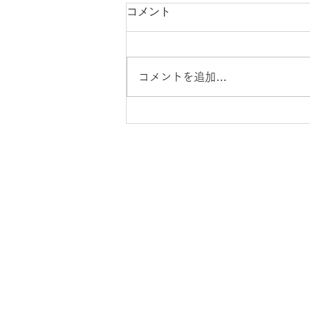
コメント
コメントを追加…
鬼も笑わぬ、確定した予定
ことばの教育について
組織
ことばの教育定款
​
活動実績