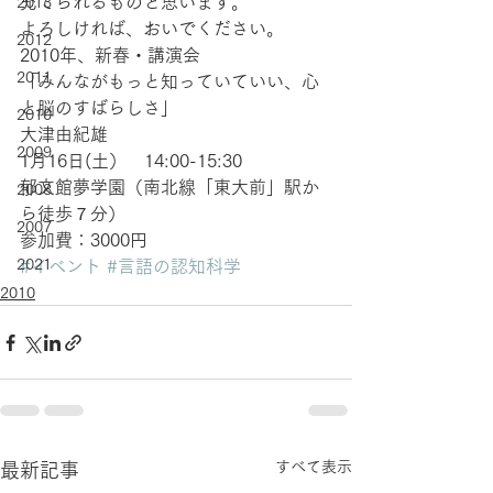
充てられるものと思います。
2013
よろしければ、おいでください。
2012
2010年、新春・講演会
2011
「みんながもっと知っていていい、心
と脳のすばらしさ」
2010
大津由紀雄
2009
1月16日(土）　14:00-15:30
郁文館夢学園（南北線「東大前」駅か
2008
ら徒歩７分）　
2007
参加費：3000円
2021
#イベント
#言語の認知科学
2010
すべて表示
最新記事