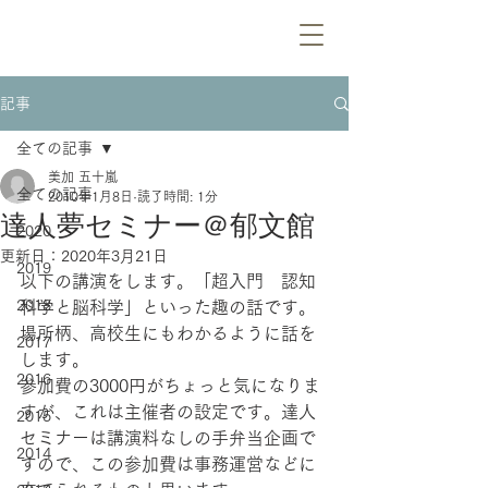
記事
全ての記事
美加 五十嵐
全ての記事
2010年1月8日
読了時間: 1分
達人夢セミナー＠郁文館
2020
更新日：
2020年3月21日
2019
以下の講演をします。「超入門　認知
2018
科学と脳科学」といった趣の話です。
場所柄、高校生にもわかるように話を
2017
します。
2016
参加費の3000円がちょっと気になりま
すが、これは主催者の設定です。達人
2015
セミナーは講演料なしの手弁当企画で
2014
すので、この参加費は事務運営などに