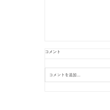
一般社団法人「ことばの教
コメント
育」（大津由紀雄・久保野雅
史共同代表理事、堀切一徳業
一般社団法人「ことばの教育」
務執行理事）の第3回発表会
（大津由紀雄・久保野雅史共同代
コメントを追加…
表理事、堀切一徳業務執行理事）
の第3回発表会のお知らせです。
今回は箱根へ出かけ、宿泊研修会
として実施することにいたしまし
た。「ことばと教育—わたしも言
いたい」の発表者の募集も行って