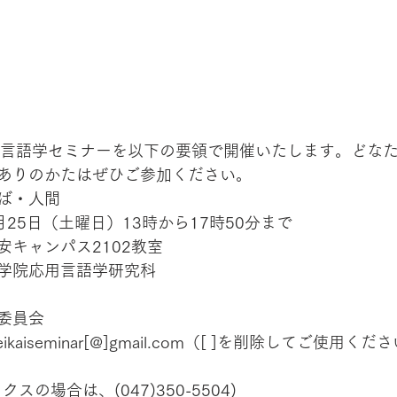
用言語学セミナーを以下の要領で開催いたします。どな
ありのかたはぜひご参加ください。
ば・人間
月25日（土曜日）13時から17時50分まで
安キャンパス2102教室
学院応用言語学研究科
委員会
aiseminar[@]gmail.com（[ ]を削除してご使用くだ
                （ファクスの場合は、(047)350-5504)