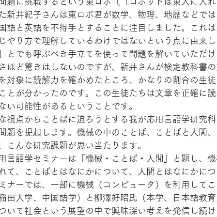
問題に挑戦するという東ロボ（「ロボットは東大に入れ
た新井紀子さんは東ロボ君が数学、物理、地歴などでは
国語と英語を不得手とすることに注目しました。これは
じやり方で理解しているわけではないという点に由来し
」とでも呼ぶべき手立てを使って問題を解いていただけ
さほど驚きはしないのですが、新井さんが検定教科書の
を対象に読解力を確かめたところ、かなりの割合の生徒
ことが分かったのです。この生徒たちは文章を正確に読
ない可能性があるということです。
な視点からことばに迫ろうとする我が応用言語学研究科
問題を提起します。機械の中のことば、ことばと人間、
、こんな研究課題が思い当たります。
用言語学セミナーは「機械・ことば・人間」と題し、機
れて、ことばとはなにかについて、人間とはなにかにつ
ミナーでは、一部に機械（コンピュータ）を利用してこ
稲田大学、中国語学）と柳澤好昭氏（本学、日本語教育
ついて社会という展望の中で興味深い考えを発信し続け