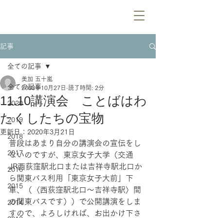
記事
全ての記事
美加 五十嵐
全ての記事
2008年10月27日
読了時間: 2分
11.10講演会 ことばはわ
2020
たくしたちの宝物
2019
更新日：
2020年3月21日
2018
普段はあまり自分の講演会の宣伝をし
2017
ないのですが、東京女子大学（交通　
JR西荻窪駅北口または吉祥寺駅北口か
2016
ら関東バス利用「東京女子大前」下
2015
車、（〈西荻窪駅北口～吉祥寺駅〉間
の関東バスです））で公開講演をしま
2014
すので、よろしければ、お出かけ下さ