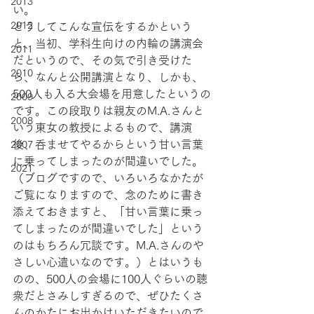
2013
い。
2012
どうしてこんな宣伝をするかという
と、当初、学科生向けの内輪の講演会
2011
だというので、その気で引き受けた
2010
ら、なんと公開講演となり、しかも、
500人も入る大会場を用意したというの
2009
です。この段取りは親友のM.A.さんと
2008
いう東女の教授によるもので、講演
後、呑ませてやるからという甘い言葉
2007
に乗ってしまったのが間違いでした。
2021
（ブログですので、いろいろなかたが
ご覧になりますので、念のために書き
添えておきますと、「甘い言葉に乗っ
てしまったのが間違いでした」という
のはもちろん冗談です。M.A.さんのや
さしい心遣いなのです。）とはいうも
のの、500人の会場に100人ぐらいの聴
衆だとさみしすぎるので、ぜひたくさ
んのかたにお出かけいただきたいので