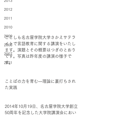
2013
2012
2011
2010
2009
ことしも名古屋学院大学さかえサテラ
イトで言語教育に関する講演をいたし
2008
ます。演題とその概要はつぎのとおり
2007
です。写真は昨年度の講演の様子で
す。
2021
ことばの力を育む—理論に裏打ちされ
た実践
2014年10月19日、名古屋学院大学創立
50周年を記念した大学院講演会におい