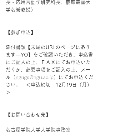
長・応用言語学研究科長、慶應義塾大
学名誉教授）
【参加申込】
添付書類【末尾のURLのページにあり
ます—YO】をご確認いただき、申込書
にご記入の上、ＦＡＸにてお申込いた
だくか、必要事項をご記入の上、メー
ル（
ngugs@ngu.ac.jp
）にてお申込くだ
さい。　＜申込締切　12月19日（月）
＞
【お問い合わせ先】
名古屋学院大学大学院事務室