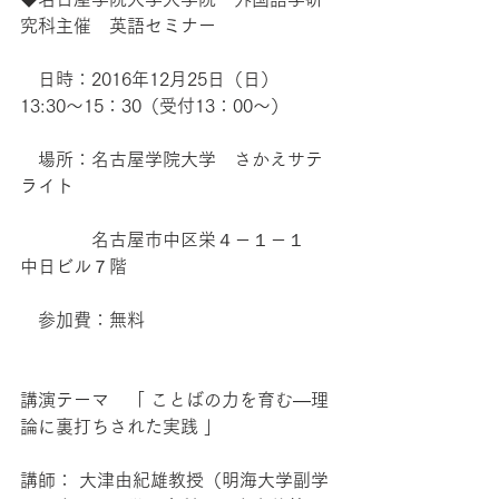
究科主催　英語セミナー
　日時：2016年12月25日（日）　
13:30～15：30（受付13：00～）
　場所：名古屋学院大学　さかえサテ
ライト
　　　　名古屋市中区栄４－１－１　
中日ビル７階
　参加費：無料
講演テーマ　「 ことばの力を育む—理
論に裏打ちされた実践 」
講師： 大津由紀雄教授（明海大学副学