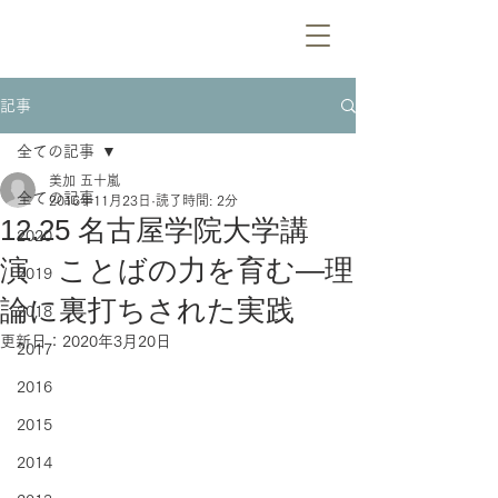
記事
全ての記事
美加 五十嵐
全ての記事
2016年11月23日
読了時間: 2分
12.25 名古屋学院大学講
2020
演 ことばの力を育む—理
2019
論に裏打ちされた実践
2018
更新日：
2020年3月20日
2017
2016
2015
2014