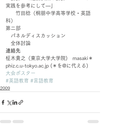
実践を参考にして―」
　　竹田稔（桐朋中学高等学校・英語
科）
第二部
　パネルディスカッション
　全体討論
連絡先
柾木貴之（東京大学大学院)　masaki＊
phiz.c.u-tokyo.ac.jp (＊を@に代える)
大会ポスター
#英語教育
#言語教育
2009
すべて表示
最新記事