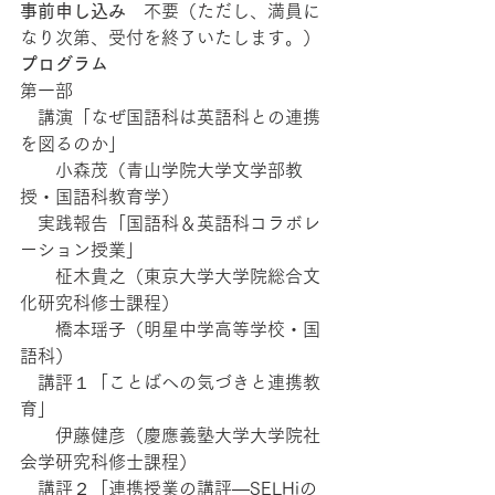
事前申し込み
　不要（ただし、満員に
なり次第、受付を終了いたします。）
プログラム
第一部
　講演「なぜ国語科は英語科との連携
を図るのか」
　　小森茂（青山学院大学文学部教
授・国語科教育学）
　実践報告「国語科＆英語科コラボレ
ーション授業」
　　柾木貴之（東京大学大学院総合文
化研究科修士課程）
　　橋本瑶子（明星中学高等学校・国
語科）
　講評１「ことばへの気づきと連携教
育」
　　伊藤健彦（慶應義塾大学大学院社
会学研究科修士課程）
　講評２「連携授業の講評―SELHiの