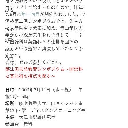
を言語教育という視点で考えるという
2013
コンセプトで始まったのもので、昨年
2012
の8月に
第一回目
が開催されました。今
2011
回の第二回シンポジウムでは、先生方
と大学院生の発表に加え、青山学院大
2010
学から小森茂先生をお招きして、「な
2009
ぜ国語科は英語科との連携を図るの
か」という題でご講演していただく予
2008
定です。
2007
皆様、ぜひご参加ください。
2021
第二回言語教育シンポジウム～国語科
と英語科の接点を探る～
日時
　2009年2月11日（水・祝）　午
後1時～5時
場所
　慶應義塾大学三田キャンパス南
館地下4階　ディスタンスラーニング室
主催
　大津由紀雄研究室
参加費
　無料