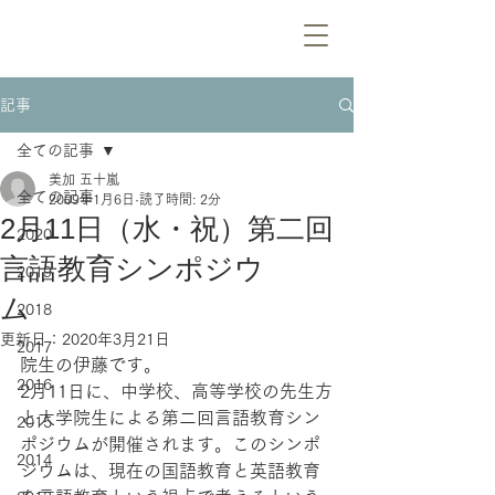
記事
全ての記事
美加 五十嵐
全ての記事
2009年1月6日
読了時間: 2分
2月11日（水・祝）第二回
2020
言語教育シンポジウ
2019
ム
2018
更新日：
2020年3月21日
2017
院生の伊藤です。
2016
2月11日に、中学校、高等学校の先生方
と大学院生による第二回言語教育シン
2015
ポジウムが開催されます。このシンポ
2014
ジウムは、現在の国語教育と英語教育