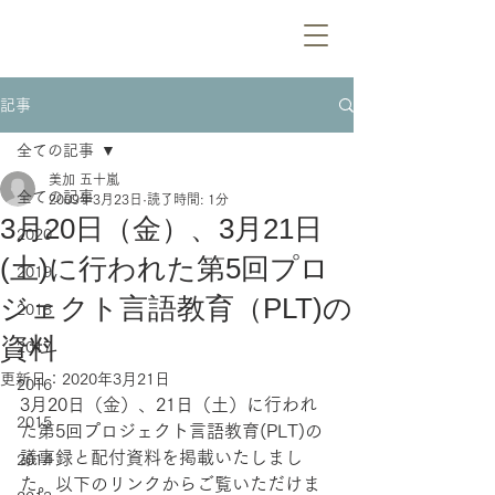
記事
全ての記事
美加 五十嵐
全ての記事
2009年3月23日
読了時間: 1分
3月20日（金）、3月21日
2020
(土)に行われた第5回プロ
2019
ジェクト言語教育（PLT)の
2018
資料
2017
更新日：
2020年3月21日
2016
3月20日（金）、21日（土）に行われ
2015
た第5回プロジェクト言語教育(PLT)の
議事録と配付資料を掲載いたしまし
2014
た。以下のリンクからご覧いただけま