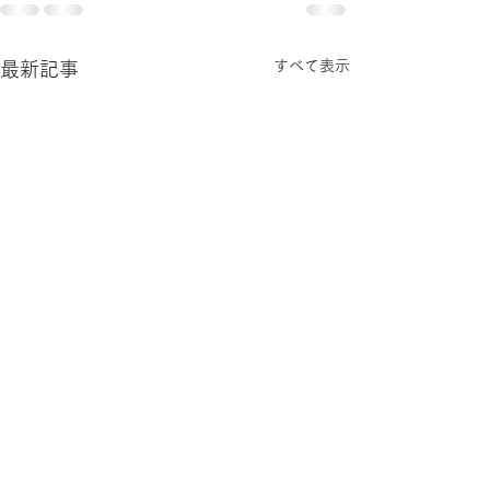
すべて表示
最新記事
慶應暮シンポ「「ことば
言語の起源と進
の力を育む」授業の展
国際セミナー