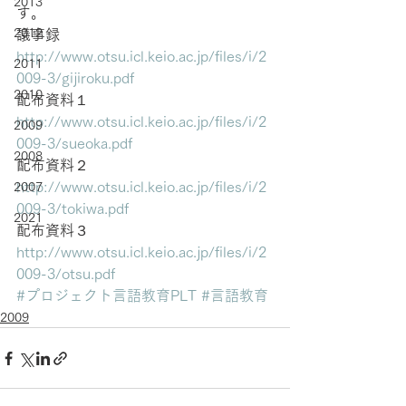
2013
す。
2012
議事録
http://www.otsu.icl.keio.ac.jp/files/i/2
2011
009-3/gijiroku.pdf
2010
配布資料１
http://www.otsu.icl.keio.ac.jp/files/i/2
2009
009-3/sueoka.pdf
2008
配布資料２
http://www.otsu.icl.keio.ac.jp/files/i/2
2007
009-3/tokiwa.pdf
2021
配布資料３
http://www.otsu.icl.keio.ac.jp/files/i/2
009-3/otsu.pdf
#プロジェクト言語教育PLT
#言語教育
2009