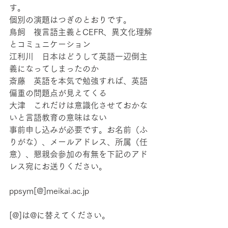
す。
個別の演題はつぎのとおりです。
鳥飼　複言語主義とCEFR、異文化理解
とコミュニケーション
江利川　日本はどうして英語一辺倒主
義になってしまったのか
斎藤　英語を本気で勉強すれば、英語
偏重の問題点が見えてくる
大津　これだけは意識化させておかな
いと言語教育の意味はない
事前申し込みが必要です。お名前（ふ
りがな）、メールアドレス、所属（任
意）、懇親会参加の有無を下記のアド
レス宛にお送りください。
ppsym[@]meikai.ac.jp
[@]は@に替えてください。