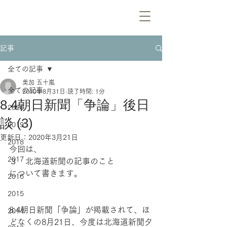
記事
全ての記事
美加 五十嵐
全ての記事
2010年8月31日
読了時間: 1分
8.4朝日新聞「争論」後日
2020
談 (3)
2019
更新日：
2020年3月21日
2018
今回は、
2017
３　北海道新聞の記事のこと
について書きます。
2016
2015
8.4朝日新聞「争論」が掲載されて、ほ
2014
どなくの8月21日、今度は北海道新聞夕