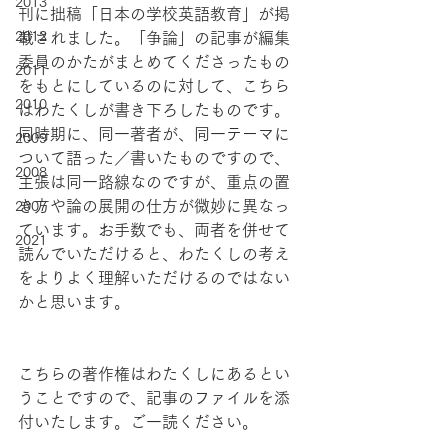
2013
刊に拙稿「日本の学校英語教育」が掲
2012
載されました。「争論」の記事が編集
委員のかたがまとめてくださったもの
2011
をもとにしているのに対して、こちら
2010
はわたくしが書き下ろしたものです。
同時期に、同一著者が、同一テーマに
2009
ついて語った／書いたものですので、
2008
主張は同一路線なのですが、重点の置
き方や論の展開の仕方が微妙に異なっ
2007
ています。お手数でも、両者を併せて
2021
読んでいただけると、わたくしの考え
をよりよく理解いただけるのではない
かと思います。
こちらの著作権はわたくしにあるとい
うことですので、記事のファイルを添
付いたします。ご一読ください。