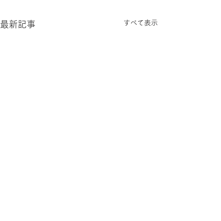
すべて表示
最新記事
「きょうは話題の元暴走
2010年度 プ
族リーダーも来てます」
言語教育 経過
の落ちを言語学的に説明