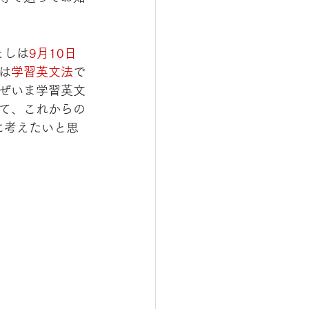
としは
9月10日
は
学習英文法
で
ぜいま学習英文
て、これからの
に考えたいと思