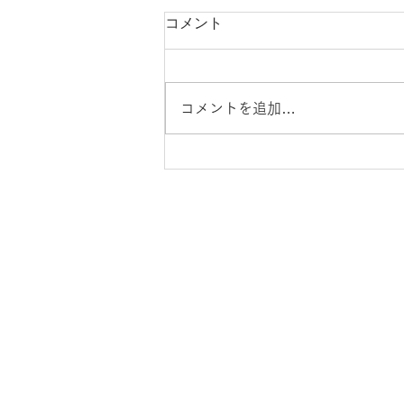
コメント
コメントを追加…
よいお年をお迎えください
ことばの教育について
組織
ことばの教育定款
​
活動実績