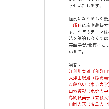
らせいたします。
—
恒例になりました慶
土曜日
に慶應義塾大
す。昨年のテーマは
法を議論しなくては
英語学習/教育にと
います。
演者：
江利川春雄（和歌山
大津由紀雄（慶應義
斎藤兆史（東京大学
田地野彰（京都大学
鳥飼玖美子（立教大
山岡大基（広島大学