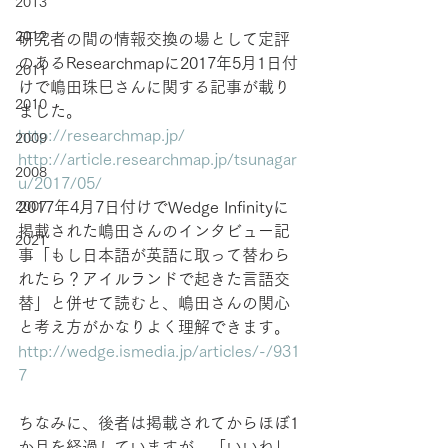
2013
2012
研究者の間の情報交換の場として定評
のあるResearchmapに2017年5月1日付
2011
けで嶋田珠巳さんに関する記事が載り
2010
ました。
http://researchmap.jp/
2009
http://article.researchmap.jp/tsunagar
2008
u/2017/05/
2017年4月7日付けでWedge Infinityに
2007
掲載された嶋田さんのインタビュー記
2021
事「もし日本語が英語に取って替わら
れたら？アイルランドで起きた言語交
替」と併せて読むと、嶋田さんの関心
と考え方がかなりよく理解できます。
http://wedge.ismedia.jp/articles/-/931
7
ちなみに、後者は掲載されてからほぼ1
か月を経過していますが、「いいね」