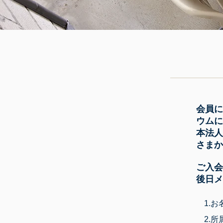
会員に
ウムに
本法人
さまか
ご入会
後日メ
1.お
2.所