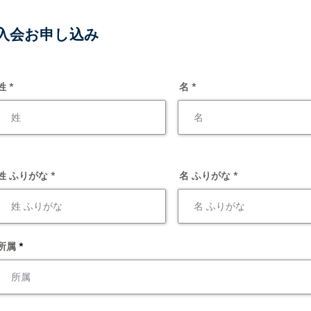
入会お申し込み
姓 *
名 *
姓 ふりがな *
名 ふりがな *
所属