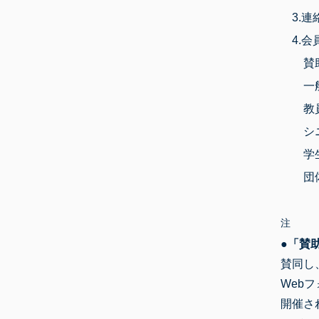
3.連
4.会
賛助会
一般会
教員会
シニア
学生会
団体会
注
●
「賛
賛同し
Web
開催さ