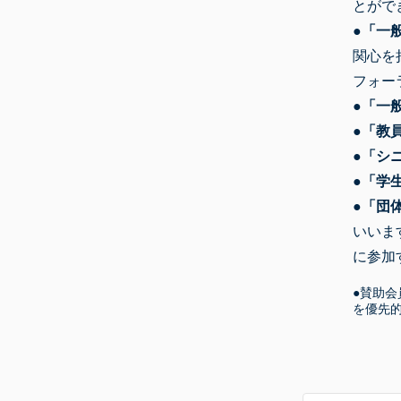
とがで
●
「一
関心を
フォー
●
「一
●
「教
●
「シ
●
「学
●
「団
いいま
に参加
●賛助
を優先