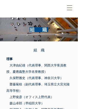
組 織
組 織
理事
大津由紀雄（代表理事、関西大学客員教
授、慶應義塾大学名誉教授）
久保野雅史（代表理事、神奈川大学）
齋藤菊枝（副代表理事、埼玉県立大宮光陵
高等学校）
上野俊彦（オフィス上野代表）
森山卓郎（早稲田大学）