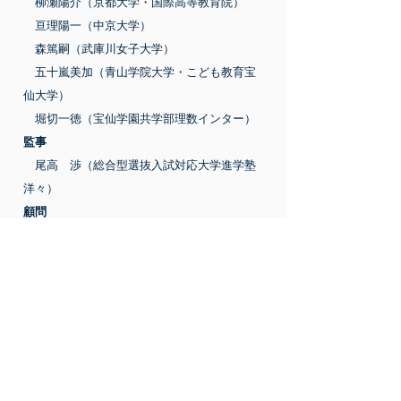
柳瀬陽介（京都大学・国際高等教育院）
亘理陽一（中京大学）
森篤嗣（武庫川女子大学）
五十嵐美加（青山学院大学・こども教育宝
仙大学）
堀切一徳（宝仙学園共学部理数インター）
監事
尾高 渉（総合型選抜入試対応大学進学塾
洋々）
顧問
江利川春雄（和歌山大学）
名誉顧問
末岡敏明（故人）