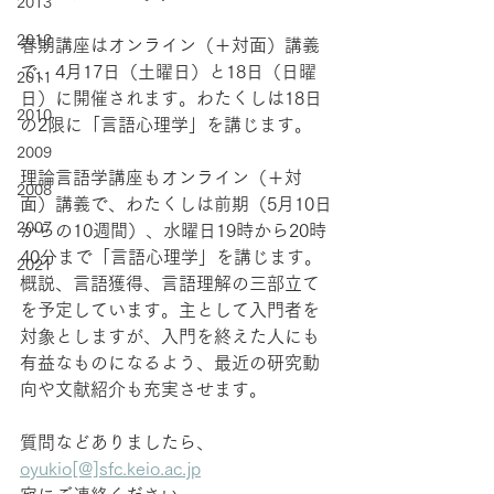
2013
2012
春期講座はオンライン（＋対面）講義
で、4月17日（土曜日）と18日（日曜
2011
日）に開催されます。わたくしは18日
2010
の2限に「言語心理学」を講じます。
2009
理論言語学講座もオンライン（＋対
2008
面）講義で、わたくしは前期（5月10日
2007
からの10週間）、水曜日19時から20時
40分まで「言語心理学」を講じます。
2021
概説、言語獲得、言語理解の三部立て
を予定しています。主として入門者を
対象としますが、入門を終えた人にも
有益なものになるよう、最近の研究動
向や文献紹介も充実させます。
質問などありましたら、
oyukio[@]sfc.keio.ac.jp