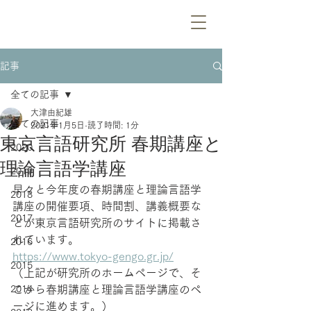
記事
全ての記事
大津由紀雄
全ての記事
2021年1月5日
読了時間: 1分
東京言語研究所 春期講座と
2020
理論言語学講座
2019
早々と今年度の春期講座と理論言語学
2018
講座の開催要項、時間割、講義概要な
2017
どが東京言語研究所のサイトに掲載さ
れています。
2016
https://www.tokyo-gengo.gr.jp/
2015
（上記が研究所のホームページで、そ
2014
こから春期講座と理論言語学講座のペ
ージに進めます。）