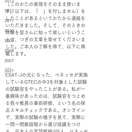
2013
（このかたの表現をそのまま使いま
2012
す。以下は、「　」を付しません）を
したことがあるというかたから連絡を
2011
いただきました。そして、そのときの
2010
体験を皆さんに知って欲しいというこ
とで、つぎの文章を寄せてくださいま
2009
した。ご本人の了解を得て、以下に掲
2008
載します。
2007
---
2021
ESAT-Jの元になった、ベネッセが実施
しているGTECの中3を対象とした試験
の試験官をやったことがある。私が一
番興味があったのは、試験官をつとめ
る我々教員の事前研修、という名の採
点スキルチェックである。オンライン
で、実際の試験の様子を見て、実際に
一問一問数段階から選び成績をつけ
る。日本人の英語教師が5人。ベネッセ