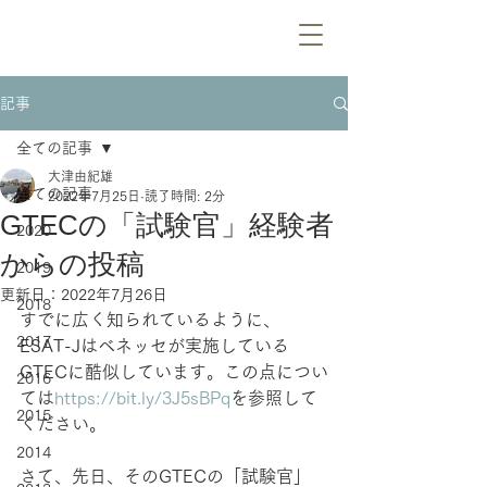
記事
全ての記事
大津由紀雄
全ての記事
2022年7月25日
読了時間: 2分
GTECの「試験官」経験者
2020
からの投稿
2019
更新日：
2022年7月26日
2018
すでに広く知られているように、
2017
ESAT-Jはベネッセが実施している
GTECに酷似しています。この点につい
2016
ては
https://bit.ly/3J5sBPq
を参照して
2015
ください。
2014
さて、先日、そのGTECの「試験官」