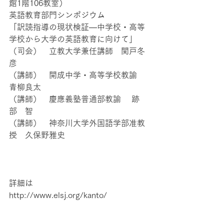
館1階106教室）
英語教育部門シンポジウム
「訳読指導の現状検証―中学校・高等
学校から大学の英語教育に向けて」
（司会）　立教大学兼任講師　関戸冬
彦
（講師）　開成中学・高等学校教諭　
青柳良太
（講師）　慶應義塾普通部教諭 　跡
部　智
（講師）　神奈川大学外国語学部准教
授　久保野雅史
詳細は
http://www.elsj.org/kanto/