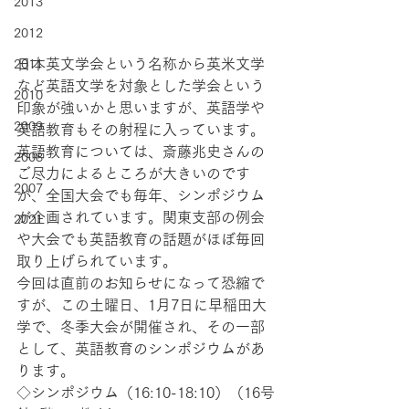
2013
2012
日本英文学会という名称から英米文学
2011
など英語文学を対象とした学会という
2010
印象が強いかと思いますが、英語学や
2009
英語教育もその射程に入っています。
英語教育については、斎藤兆史さんの
2008
ご尽力によるところが大きいのです
2007
が、全国大会でも毎年、シンポジウム
が企画されています。関東支部の例会
2021
や大会でも英語教育の話題がほぼ毎回
取り上げられています。
今回は直前のお知らせになって恐縮で
すが、この土曜日、1月7日に早稲田大
学で、冬季大会が開催され、その一部
として、英語教育のシンポジウムがあ
ります。
◇シンポジウム（16:10-18:10）（16号