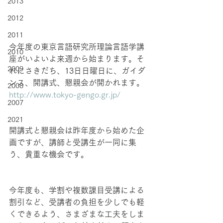
2013
2012
2011
今年度の東京言語研究所理論言語学講
2010
座がいよいよ来週から始まります。そ
2009
れにさきだち、13日日曜日に、ガイダ
ンス、開講式、懇親会が開かれます。
2008
http://www.tokyo-gengo.gr.jp/
2007
2021
開講式と懇親会は昨年度から始めた企
画ですが、講師と受講生が一同に集
う、貴重な機会です。
今年度も、学割や複数課目受講による
割引など、受講者の負担を少しでも軽
くできるよう、さまざまな工夫をしま