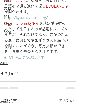
曜日）まで
は、場所を京都に移して、
2013
言語の起源と進化を探る
EVOLANG 9 
2012
が開かれます。
2011
http://kyoto.evolang.org/
Noam Chomskyさん
が基調講演者の一
2010
人として来日するのが話題になってい
2009
ますが、それだけでなく、言語の起源
と進化に関してさまざまな興味深い話
2008
を聞くことができ、意見交換ができ
2007
る、貴重な機会となるはずです。
2021
#TCP
#言語の認知科学
2011
すべて表示
最新記事