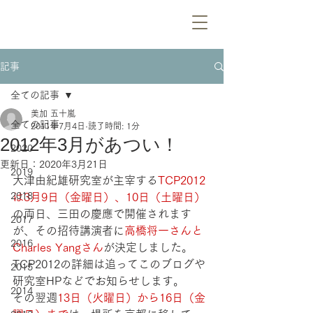
記事
全ての記事
美加 五十嵐
全ての記事
2011年7月4日
読了時間: 1分
2012年3月があつい！
2020
更新日：
2020年3月21日
2019
大津由紀雄研究室が主宰する
TCP2012
2018
は3月9日（金曜日）、10日（土曜日）
の両日、三田の慶應で開催されます
2017
が、その招待講演者に
高橋将一さんと
2016
Charles Yangさん
が決定しました。
TCP2012の詳細は追ってこのブログや
2015
研究室HPなどでお知らせします。
2014
その翌週
13日（火曜日）から16日（金