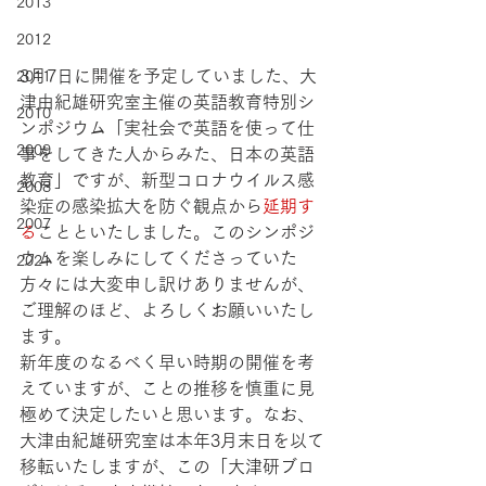
2013
2012
3月7日に開催を予定していました、大
2011
津由紀雄研究室主催の英語教育特別シ
2010
ンポジウム「実社会で英語を使って仕
2009
事をしてきた人からみた、日本の英語
教育」ですが、新型コロナウイルス感
2008
染症の感染拡大を防ぐ観点から
延期す
2007
る
ことといたしました。このシンポジ
ウムを楽しみにしてくださっていた
2021
方々には大変申し訳けありませんが、
ご理解のほど、よろしくお願いいたし
ます。
新年度のなるべく早い時期の開催を考
えていますが、ことの推移を慎重に見
極めて決定したいと思います。なお、
大津由紀雄研究室は本年3月末日を以て
移転いたしますが、この「大津研ブロ