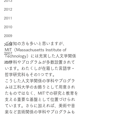
2013
2012
2011
2010
2009
ご存知の方も多いと思いますが、
2008
MIT（Massachusetts Institute of 
2007
Technology）には充実した人文学関係
の学科やプログラムが多数設置されて
2021
います。わたくしが在籍した言語学・
哲学研究科もその1つです。
こうした人文学関係の学科やプログラ
ムは工科大学のお飾りとして用意され
たものではなく、MITでの研究と教育を
支える重要な基盤として位置づけられ
ています。さらに加えれば、美術や音
楽など芸術関係の学科やプログラムも