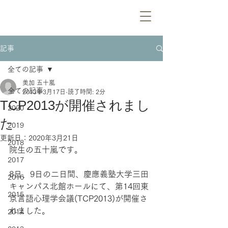
記事
全ての記事
美加 五十嵐
全ての記事
2013年3月17日
読了時間: 2分
TCP2013が開催されまし
2020
た
2019
更新日：
2020年3月21日
2018
院生の五十嵐です。
2017
8日、9日の二日間、慶應義塾大学三田
2016
キャンパス北館ホールにて、第14回東
2015
京言語心理学会議(TCP2013)が開催さ
れました。
2014