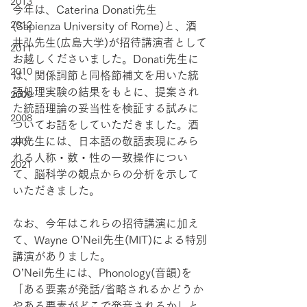
2013
今年は、Caterina Donati先生
2012
(Sapienza University of Rome)と、酒
井弘先生(広島大学)が招待講演者として
2011
お越しくださいました。Donati先生に
2010
は、関係詞節と同格節補文を用いた統
語処理実験の結果をもとに、提案され
2009
た統語理論の妥当性を検証する試みに
2008
ついてお話をしていただきました。酒
井先生には、日本語の敬語表現にみら
2007
れる人称・数・性の一致操作につい
2021
て、脳科学の観点からの分析を示して
いただきました。
なお、今年はこれらの招待講演に加え
て、Wayne O’Neil先生(MIT)による特別
講演がありました。
O’Neil先生には、Phonology(音韻)を
「ある要素が発話/省略されるかどうか
やある要素がどこで発音されるか」と