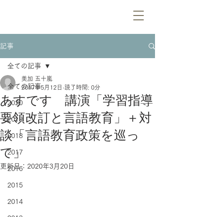
記事
全ての記事
美加 五十嵐
全ての記事
2017年5月12日
読了時間: 0分
あすです 講演「学習指導
2020
要領改訂と言語教育」＋対
2019
談「言語教育政策を巡っ
2018
て」
2017
更新日：
2020年3月20日
2016
2015
2014