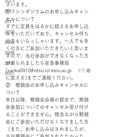
2013
ざいます。
2012
①　シンポジウムのお申し込みキャン
セルについて
2011
すでに定員をはるかに超えるお申し込
2010
みをいただいており、キャンセル待ち
の方もいらっしゃいます。一人でも多
2009
くの方にご参加いただきたいと思いま
2008
すので、当日参加ができなくなった方
がおられましたら至急事務局
2007
(sanka0910#otsu.icl.keio.ac.jp　 
#を
＠
2021
に変える)までご連絡ください。
②　懇親会のお申し込みキャンセルに
ついて
本日以降、懇親会会場の都合で，懇親
会参加についてのキャンセル受け付け
ることができません。残念ながら懇親
会にご参加いただけなくなりました方
（また、お申し込みはされましたが、
当日懇親会にご参加されなたかった