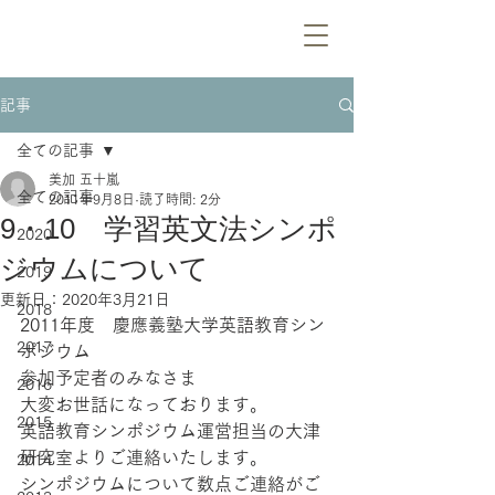
記事
全ての記事
美加 五十嵐
全ての記事
2011年9月8日
読了時間: 2分
9・10 学習英文法シンポ
2020
ジウムについて
2019
更新日：
2020年3月21日
2018
2011年度　慶應義塾大学英語教育シン
2017
ポジウム
参加予定者のみなさま
2016
大変お世話になっております。
2015
英語教育シンポジウム運営担当の大津
研究室よりご連絡いたします。
2014
シンポジウムについて数点ご連絡がご